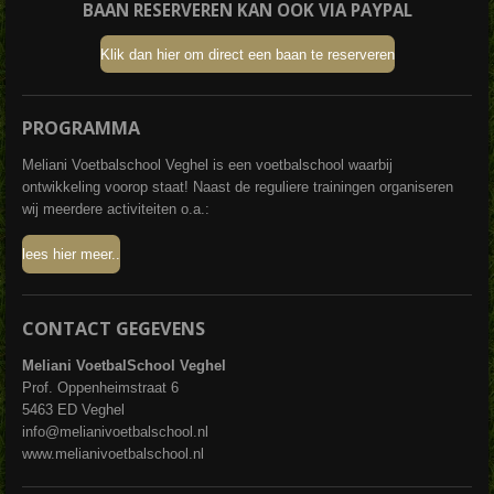
BAAN RESERVEREN KAN OOK VIA PAYPAL
a
t
Klik dan hier om direct een baan te reserveren
s
A
p
PROGRAMMA
p
Meliani Voetbalschool Veghel is een voetbalschool waarbij
ontwikkeling voorop staat! Naast de reguliere trainingen organiseren
wij meerdere activiteiten o.a.:
lees hier meer..
CONTACT GEGEVENS
Meliani VoetbalSchool Veghel
Prof. Oppenheimstraat 6
5463 ED Veghel
info@melianivoetbalschool.nl
www.melianivoetbalschool.nl