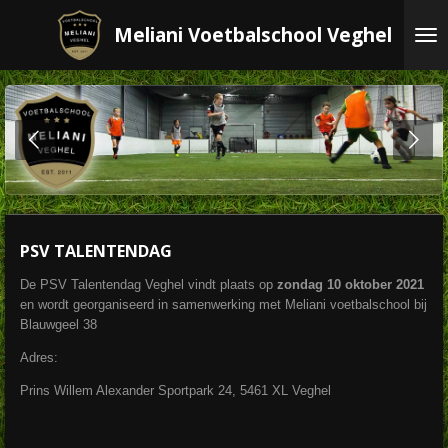
Ga
Meliani Voetbalschool Veghel
direct
naar
de
hoofdinhoud
n
PSV TALENTENDAG
De PSV Talentendag Veghel vindt plaats op
zondag 10 oktober 2021
en wordt georganiseerd in samenwerking met Meliani voetbalschool bij
Blauwgeel 38
Adres:
Prins Willem Alexander Sportpark 24, 5461 XL Veghel