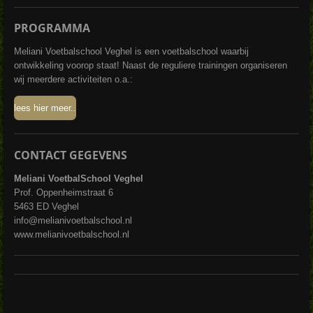
A
p
PROGRAMMA
p
Meliani Voetbalschool Veghel is een voetbalschool waarbij
ontwikkeling voorop staat! Naast de reguliere trainingen organiseren
wij meerdere activiteiten o.a.:
lees hier meer..
CONTACT GEGEVENS
Meliani VoetbalSchool Veghel
Prof. Oppenheimstraat 6
5463 ED Veghel
info@melianivoetbalschool.nl
www.melianivoetbalschool.nl