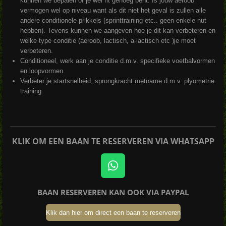
kunnen we bepalen of je wel fit genoeg bent. Is jouw aeroob
vermogen wel op niveau want als dit niet het geval is zullen alle
andere conditionele prikkels (sprinttraining etc.. geen enkele nut
hebben). Tevens kunnen we aangeven hoe je dit kan verbeteren en
welke type conditie (aeroob, lactisch, a-lactisch etc )je moet
verbeteren.
Conditioneel, werk aan je conditie d.m.v. specifieke voetbalvormen
en loopvormen.
Verbeter je startsnelheid, sprongkracht metname d.m.v. plyometrie
training.
KLIK OM EEN BAAN TE RESERVEREN VIA WHATSAPP
W
h
BAAN RESERVEREN KAN OOK VIA PAYPAL
a
t
Klik dan hier om direct een baan te reserveren
s