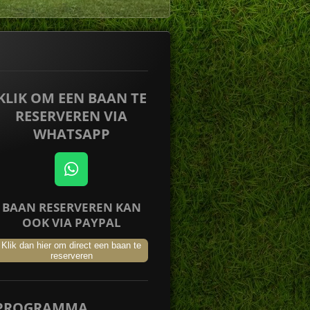
KLIK OM EEN BAAN TE
RESERVEREN VIA
WHATSAPP
W
h
BAAN RESERVEREN KAN
a
OOK VIA PAYPAL
t
s
Klik dan hier om direct een baan te
A
reserveren
p
p
PROGRAMMA