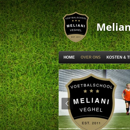
Ga
direct
naar
Melian
de
hoofdinhoud
HOME
OVER ONS
KOSTEN & T
ind.''"