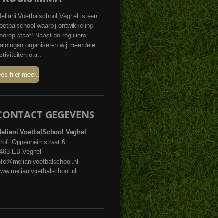
eliani Voetbalschool Veghel is een
oetbalschool waarbij ontwikkeling
oorop staat! Naast de reguliere
rainingen organiseren wij meerdere
ctiviteiten o.a.:
ees hier meer..
CONTACT GEGEVENS
eliani VoetbalSchool Veghel
rof. Oppenheimstraat 6
463 ED Veghel
nfo@melianivoetbalschool.nl
ww.melianivoetbalschool.nl