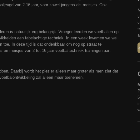
baljeugd van 2-16 jaar, voor zowel jongens als meisjes. Ook
M
v
v
t
leren is natuurlijk erg belangrijk. Vroeger leerden we voetballen op
a
wikkelden een fabelachtige techniek. In een week kwamen we wel
n toe. In deze tijd is dat ondenkbaar om nog op straat te
l
s en meisjes van 2 tot 16 jaar voetbaltechniek trainingen aan.
 doen. Daarbij wordt het plezier alleen maar groter als men ziet dat
voetbalontwikkeling zal alleen maar toenemen.
M
P
5
i
w